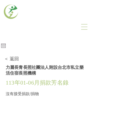
力麗長青長照社團法人
LEA GREEN CARE
瀏覽人次
​建議使用電腦瀏覽本網站
＜ 返回
力麗長青長照社團法人附設台北市私立樂
活住宿長照機構
113年01-06月捐款芳名錄
沒有接受捐款/捐物