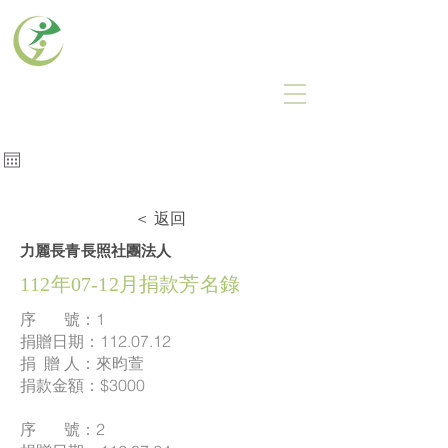
力麗長青長照社團法人
LEA GREEN CARE
瀏覽人次
​建議使用電腦瀏覽本網站
＜ 返回
力麗長青長照社團法人
112年07-12月捐款芳名錄
序 號：1
捐贈日期：112.07.12
捐 贈 人：來昀萱
捐款金額：$3000
序 號：2