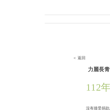
長照社團法人
最新消息
關於我們
RE
＜ 返回
力麗長青
112
沒有接受捐款