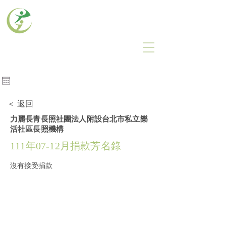
力麗長青長照社團法人
LEA GREEN CARE
瀏覽人次
​建議使用電腦瀏覽本網站
＜ 返回
力麗長青長照社團法人附設台北市私立樂
活社區長照機構
111年07-12月捐款芳名錄
沒有接受捐款